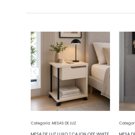
Categoría:
MESAS DE LUZ
Categor
ES
MESA DE LUZ LUXO 1 CAJON OFF WHITE
MESA D