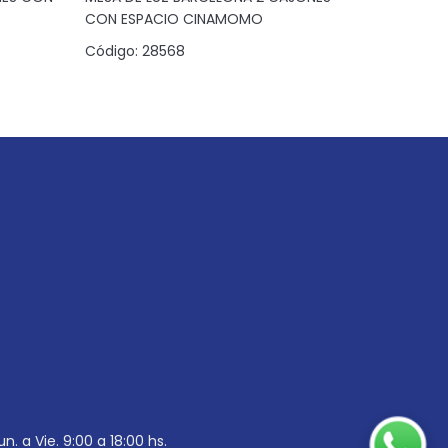
CON ESPACIO CINAMOMO
CON ESPA
Código:
28568
Código:
2
un. a Vie. 9:00 a 18:00 hs.