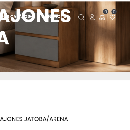
CAJONES
0
0
RGAR CATÁLOGO
CONTACTO
A
 CAJONES JATOBA/ARENA