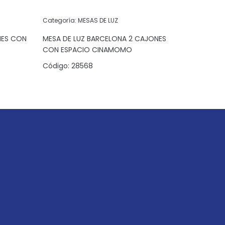
Categoría:
MESAS DE LUZ
Categoría:
NES CON
MESA DE LUZ BARCELONA 2 CAJONES
MESA DE 
CON ESPACIO CINAMOMO
CON ESPA
Código:
28568
Código:
2