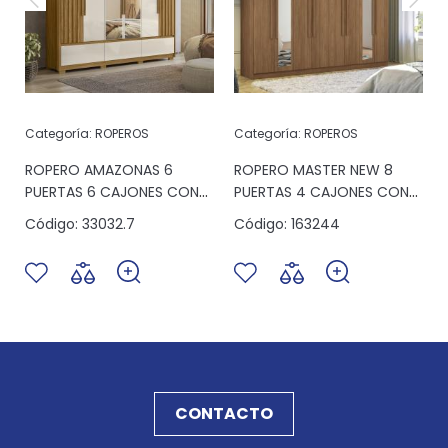
Categoría:
ROPEROS
Categoría:
ROPEROS
S
ROPERO AMAZONAS 6
ROPERO MASTER NEW 8
PUERTAS 6 CAJONES CON
PUERTAS 4 CAJONES CON
ESPEJO FREIJO/OFF WHITE
ESPEJO JATOBA ESPEJO
Código:
33032.7
Código:
163244
CONTACTO