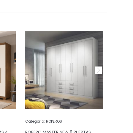
Categoría:
ROPEROS
Categoría:
AS 4
ROPERO MASTER NEW 8 PUERTAS
ROPERO M