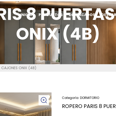
IS 8 PUERTA
INICIO
PRODUCTOS
DESTACADOS
DESCA
ONIX (4B)
4 CAJONES ONIX (4B)
Categoría:
DORMITORIO
ROPERO PARIS 8 PUE