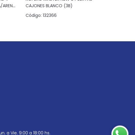
A/ARENA
CAJONES BLANCO (3B)
CAJONES 
Código:
132366
Código:
1
un. a Vie. 9:00 a 18:00 hs.