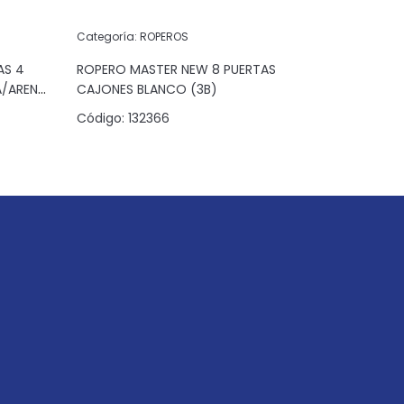
Categoría:
ROPEROS
Categoría:
AS 4
ROPERO MASTER NEW 8 PUERTAS
ROPERO M
A/ARENA
CAJONES BLANCO (3B)
CAJONES 
Código:
132366
Código:
1