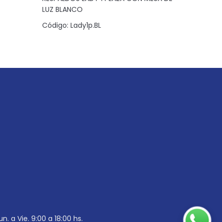
LUZ BLANCO
LUZ JEQUE
Código:
Lady1p.BL
Código:
L
un. a Vie. 9:00 a 18:00 hs.