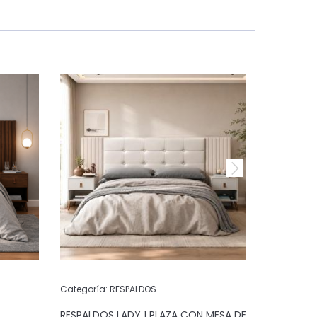
Categoría:
RESPALDOS
Categoría:
RESPALDOS LADY 1 PLAZA CON MESA DE
RESPALDOS