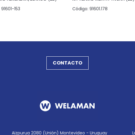
91601-153
Código:
91601.178
CONTACTO
Aizpurua 2080 (Unión) Montevideo - Uruguay
L