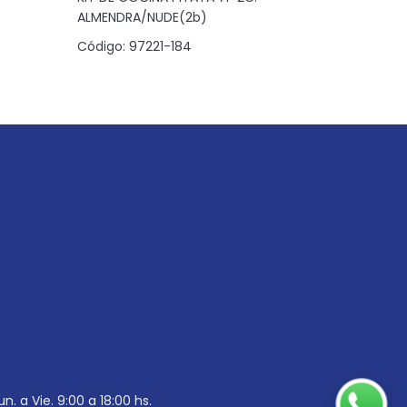
ALMENDRA/NUDE(2b)
NOGUEIRA
Código:
97221-184
Código:
6
un. a Vie. 9:00 a 18:00 hs.