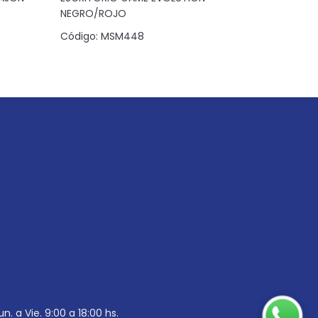
NEGRO/ROJO
AVELA/OF
Código:
MSM448
Código:
1
un. a Vie. 9:00 a 18:00 hs.