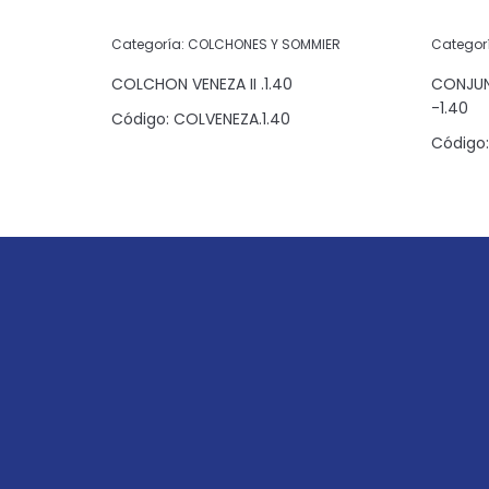
IER
Categoría:
COLCHONES Y SOMMIER
Categor
CK NIGHT
COLCHON VENEZA II .1.40
CONJUN
-1.40
Código:
COLVENEZA.1.40
090
Código: