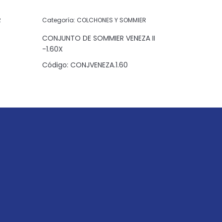
R
Categoría:
COLCHONES Y SOMMIER
Categoría:
CONJUNTO DE SOMMIER VENEZA II
-1.60X
Código:
C
Código:
CONJVENEZA.1.60