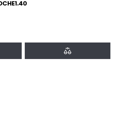
OCHE1.40
a favoritos
Agregar a comparar