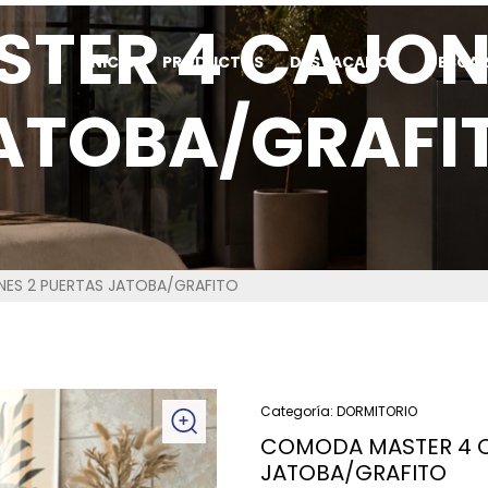
TER 4 CAJONE
INICIO
PRODUCTOS
DESTACADOS
DESCA
ATOBA/GRAFI
ES 2 PUERTAS JATOBA/GRAFITO
Categoría:
DORMITORIO
COMODA MASTER 4 C
JATOBA/GRAFITO