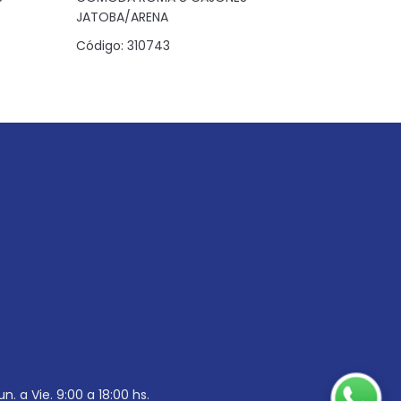
JATOBA/ARENA
Código:
3
Código:
310743
un. a Vie. 9:00 a 18:00 hs.