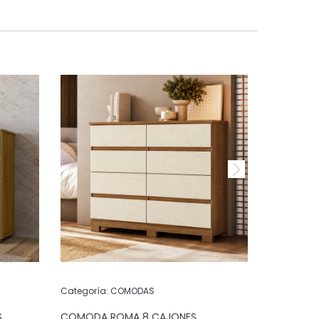
Categoría:
COMODAS
Categoría:
S
COMODA ROMA 8 CAJONES
COMODA 