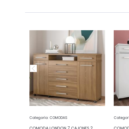
Categoría:
COMODAS
Categor
 4
COMODA LONDON 7 CAJONES 2
COMODA