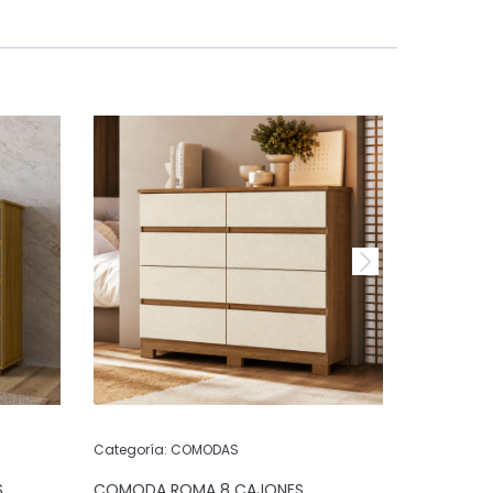
Categoría:
COMODAS
Categoría:
S
COMODA ROMA 8 CAJONES
COMODA 