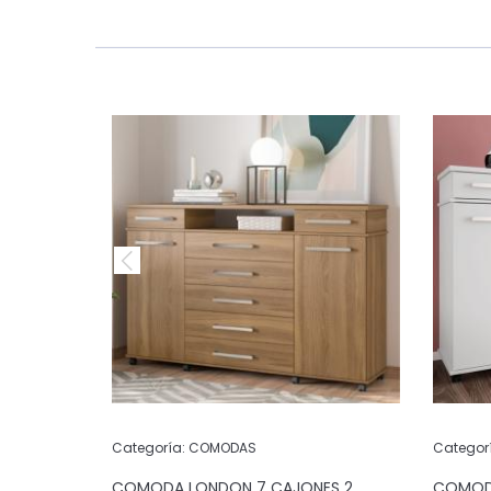
Categoría:
COMODAS
Categor
 4
COMODA LONDON 7 CAJONES 2
COMODA