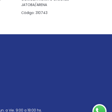
JATOBA/ARENA
Código:
3
Código:
310743
un. a Vie. 9:00 a 18:00 hs.