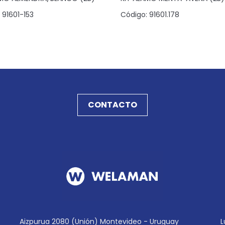
91601-153
Código:
91601.178
CONTACTO
Aizpurua 2080 (Unión) Montevideo - Uruguay
L