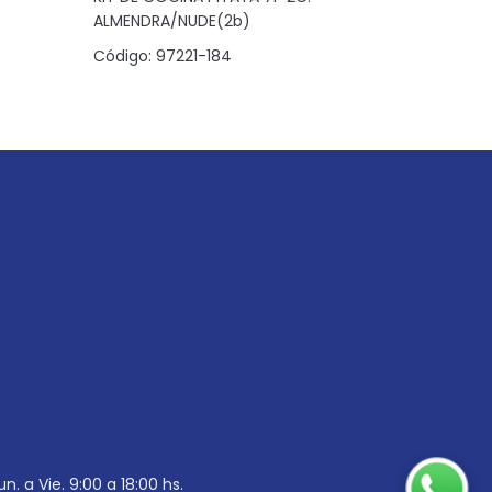
ALMENDRA/NUDE(2b)
NOGUEIRA
Código:
97221-184
Código:
6
un. a Vie. 9:00 a 18:00 hs.