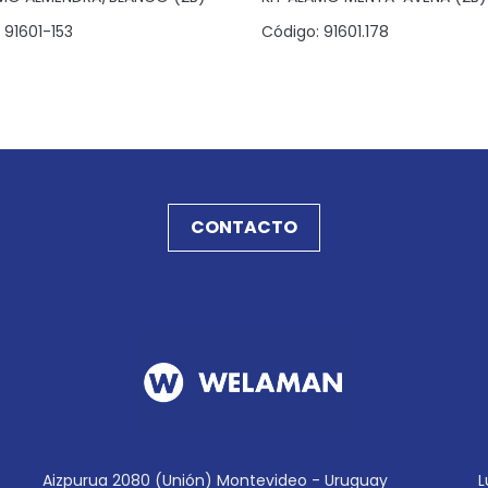
91601-153
Código:
91601.178
CONTACTO
Aizpurua 2080 (Unión) Montevideo - Uruguay
L