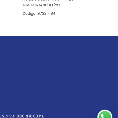
ALMENDRA/NUDE(2b)
NOGUEIRA
Código:
97221-184
Código:
6
un. a Vie. 9:00 a 18:00 hs.