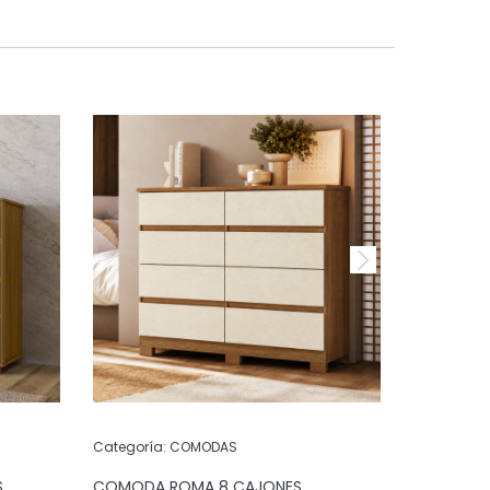
Categoría:
COMODAS
Categoría:
S
COMODA ROMA 8 CAJONES
COMODA 