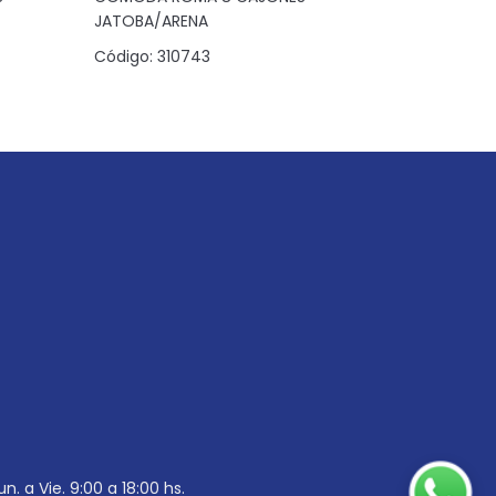
JATOBA/ARENA
Código:
3
Código:
310743
un. a Vie. 9:00 a 18:00 hs.