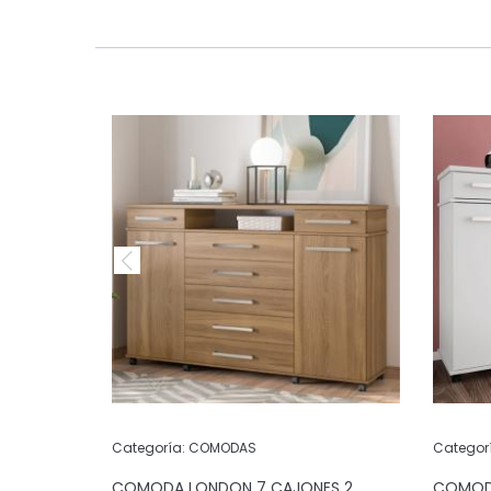
Categoría:
COMODAS
Categor
 4
COMODA LONDON 7 CAJONES 2
COMODA