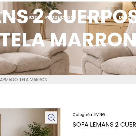
NS 2 CUERPO
INICIO
PRODUCTOS
DESTACADOS
DESCA
TELA MARRO
TAPIZADO TELA MARRON
Categoría:
LIVING
SOFA LEMANS 2 CUE