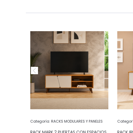
 PANELES
Categoría:
RACKS MODULARES Y PANELES
Categor
ON
RACK MARK 2 PUERTAS CON ESPACIOS
RACK IR