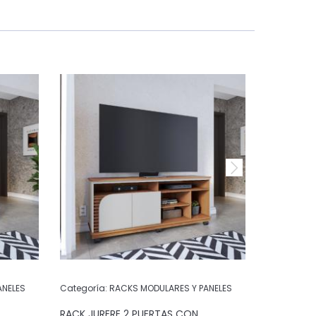
ANELES
Categoría:
RACKS MODULARES Y PANELES
Categoría:
RACK JURERE 2 PUERTAS CON
RACK YAR