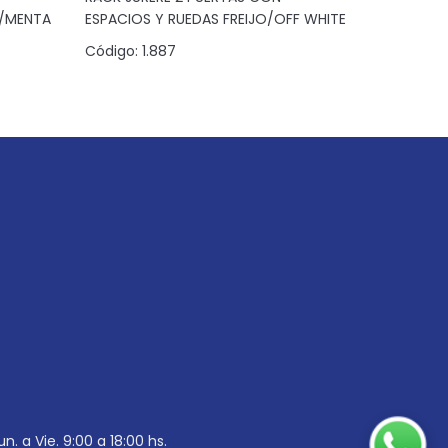
A/MENTA
ESPACIOS Y RUEDAS FREIJO/OFF WHITE
NOCE MIL
Código:
1.887
Código:
1
un. a Vie. 9:00 a 18:00 hs.