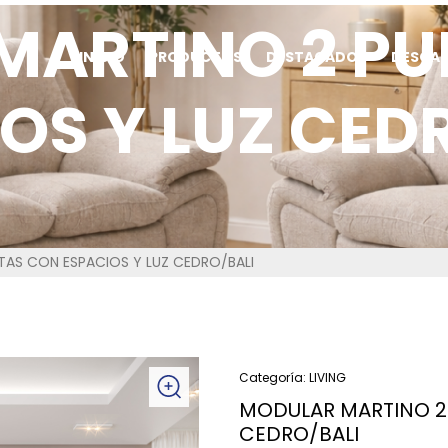
MARTINO 2 PU
INICIO
PRODUCTOS
DESTACADOS
DESCA
OS Y LUZ CED
AS CON ESPACIOS Y LUZ CEDRO/BALI
Categoría:
LIVING
MODULAR MARTINO 2 
CEDRO/BALI