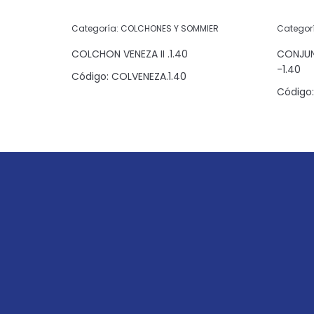
IER
Categoría:
COLCHONES Y SOMMIER
Categor
CK NIGHT
COLCHON VENEZA II .1.40
CONJUN
-1.40
Código:
COLVENEZA.1.40
090
Código: