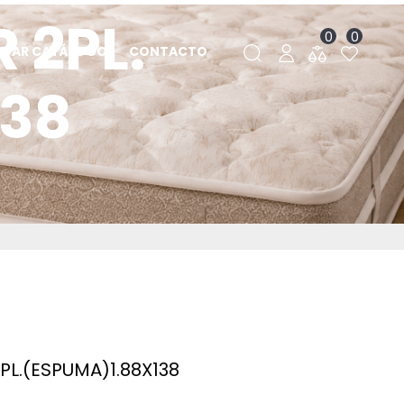
 2PL.
0
0
RGAR CATÁLOGO
CONTACTO
138
L.(ESPUMA)1.88X138