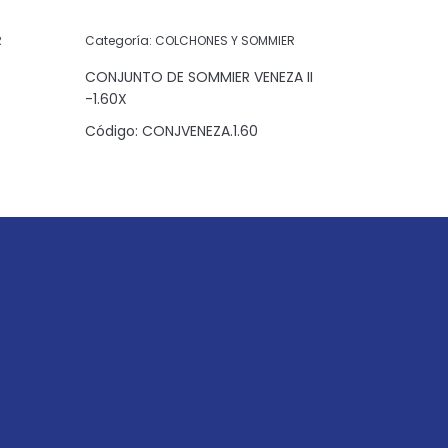
R
Categoría:
COLCHONES Y SOMMIER
Categoría:
CONJUNTO DE SOMMIER VENEZA II
-1.60X
Código:
C
Código:
CONJVENEZA.1.60