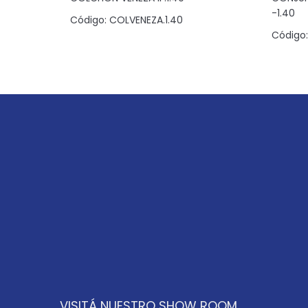
-1.40
Código:
COLVENEZA.1.40
090
Código:
VISITÁ NUESTRO SHOW ROOM