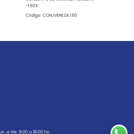
-1.60X
Código:
C
Código:
CONJVENEZA.1.60
un. a Vie. 9:00 a 18:00 hs.