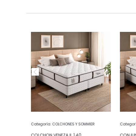
IER
Categoría:
COLCHONES Y SOMMIER
Categor
CK NIGHT
COLCHON VENEZA II .1.40
CONJUN