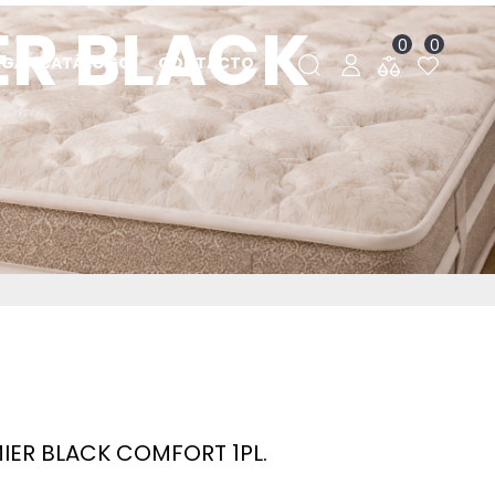
R BLACK
0
0
RGAR CATÁLOGO
CONTACTO
.
ER BLACK COMFORT 1PL.