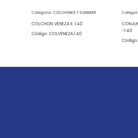
IER
Categoría:
COLCHONES Y SOMMIER
Categor
CK NIGHT
COLCHON VENEZA II .1.40
CONJUN
-1.40
Código:
COLVENEZA.1.40
090
Código: