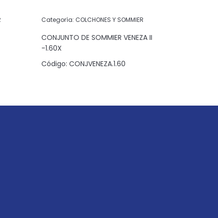
R
Categoría:
COLCHONES Y SOMMIER
Categoría:
CONJUNTO DE SOMMIER VENEZA II
-1.60X
Código:
C
Código:
CONJVENEZA.1.60