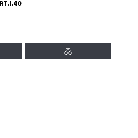
T.1.40
a favoritos
Agregar a comparar