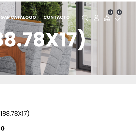
0
0
RGAR CATÁLOGO
CONTACTO
88.78X17)
188.78X17)
80