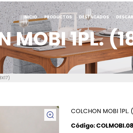
INICIO
PRODUCTOS
DESTACADOS
DESCA
MOBI 1PL. (1
8X17)
COLCHON MOBI 1PL. (
Código:
COLMOBI.0