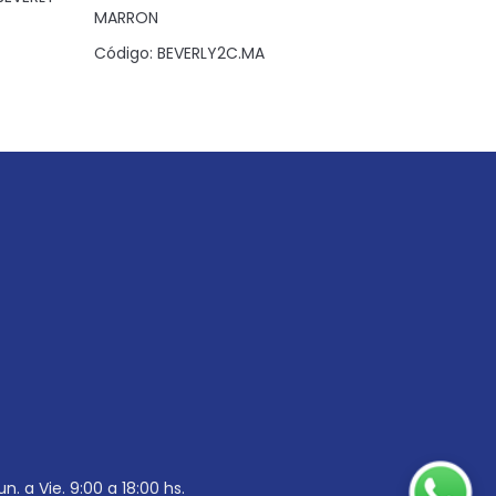
MARRON
NEGRO
Código:
BEVERLY2C.MA
Código:
B
un. a Vie. 9:00 a 18:00 hs.