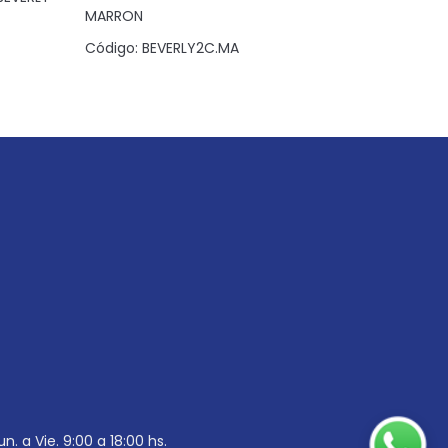
MARRON
NEGRO
Código:
BEVERLY2C.MA
Código:
B
un. a Vie. 9:00 a 18:00 hs.