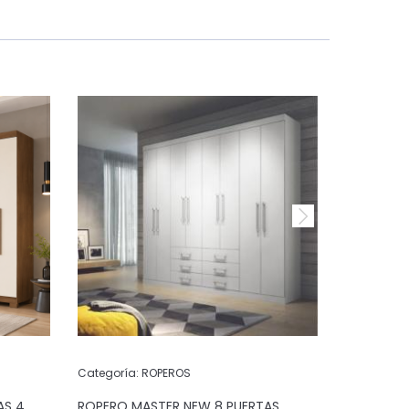
Categoría:
ROPEROS
Categoría:
AS 4
ROPERO MASTER NEW 8 PUERTAS
ROPERO M