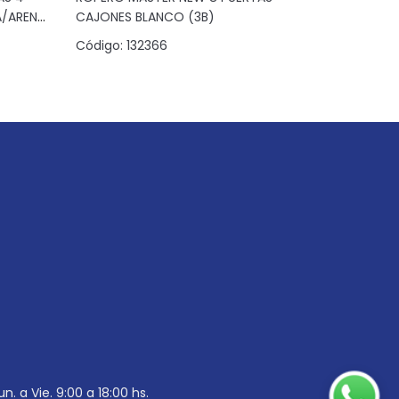
A/ARENA
CAJONES BLANCO (3B)
CAJONES 
Código:
132366
Código:
1
un. a Vie. 9:00 a 18:00 hs.