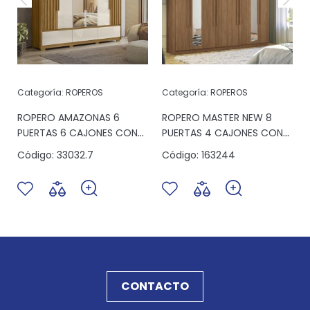
Categoría:
ROPEROS
Categoría:
ROPEROS
S
ROPERO AMAZONAS 6
ROPERO MASTER NEW 8
PUERTAS 6 CAJONES CON
PUERTAS 4 CAJONES CON
ESPEJO FREIJO/OFF WHITE
ESPEJO JATOBA ESPEJO
Código:
33032.7
Código:
163244
CONTACTO