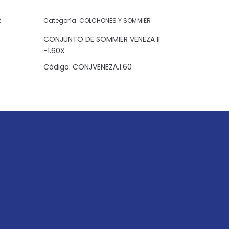
R
Categoría:
COLCHONES Y SOMMIER
Categoría:
CONJUNTO DE SOMMIER VENEZA II
-1.60X
Código:
C
Código:
CONJVENEZA.1.60