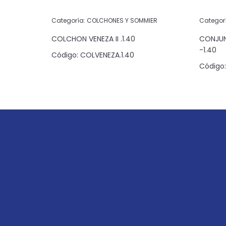
IER
Categoría:
COLCHONES Y SOMMIER
Categor
CK NIGHT
COLCHON VENEZA II .1.40
CONJUN
-1.40
Código:
COLVENEZA.1.40
090
Código: