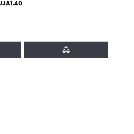
JA1.40
a favoritos
Agregar a comparar