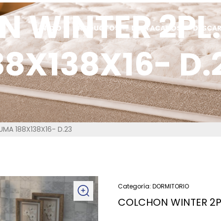
 WINTER 2PL
INICIO
PRODUCTOS
DESTACADOS
DESCA
88X138X16- D.
UMA 188X138X16- D.23
Categoría:
DORMITORIO
COLCHON WINTER 2PL