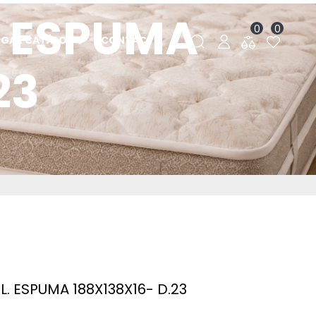
. ESPUMA
0
0
RGAR CATÁLOGO
CONTACTO
23
. ESPUMA 188X138X16- D.23