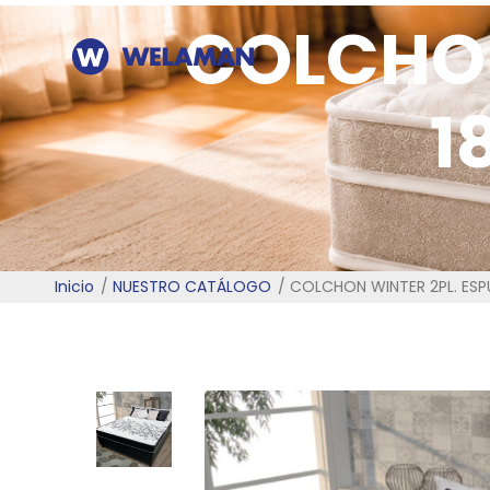
COLCHON
1
Inicio
NUESTRO CATÁLOGO
COLCHON WINTER 2PL. ESP