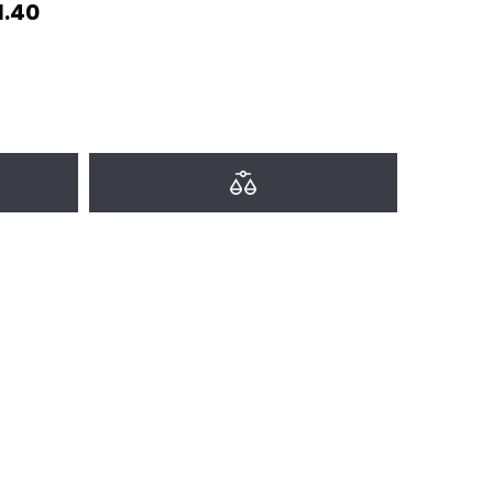
.40
a favoritos
Agregar a comparar