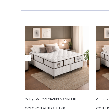
IER
Categoría:
COLCHONES Y SOMMIER
Categor
CK NIGHT
COLCHON VENEZA II .1.40
CONJUN