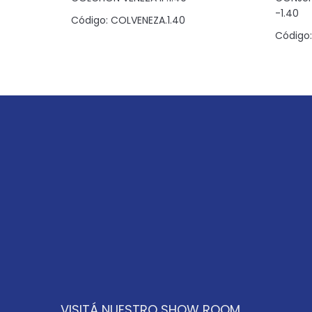
-1.40
Código:
COLVENEZA.1.40
090
Código:
VISITÁ NUESTRO SHOW ROOM