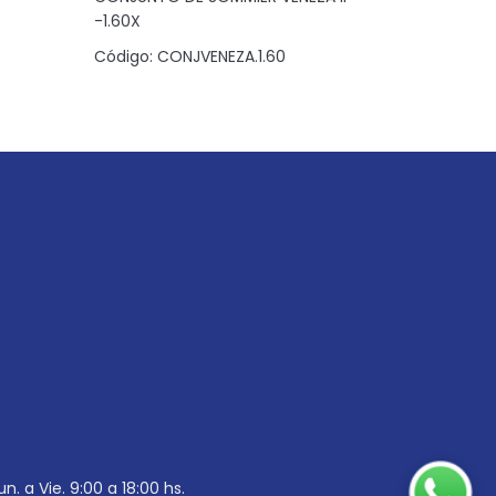
-1.60X
Código:
C
Código:
CONJVENEZA.1.60
un. a Vie. 9:00 a 18:00 hs.